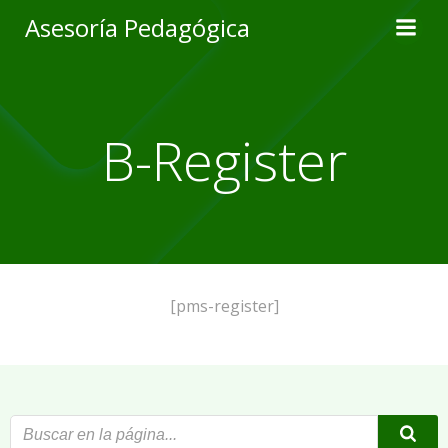
Skip
Asesoría Pedagógica
to
content
B-Register
[pms-register]