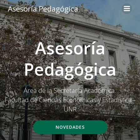
Asesoría Pedagógica
Asesoría
Pedagógica
Área de la Secretaría Académica.
Facultad de Ciencias Económicas y Estadística -
UNR
NOVEDADES