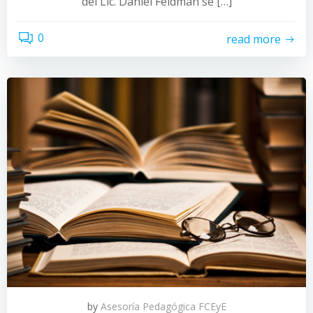
del Lic. Daniel Feldman se […]
0
read more
by
Asesoría Pedagógica FCEyE