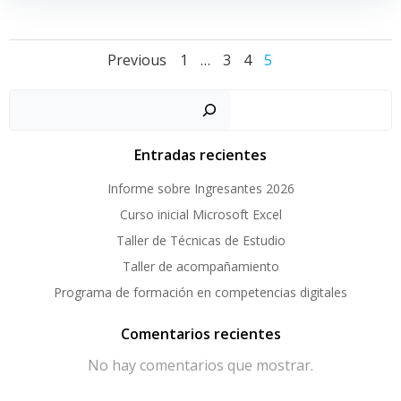
Posts
Posts
Page
Page
Page
Page
Previous
1
…
3
4
5
navigation
navigation
Buscar
Entradas recientes
Informe sobre Ingresantes 2026
Curso inicial Microsoft Excel
Taller de Técnicas de Estudio
Taller de acompañamiento
Programa de formación en competencias digitales
Comentarios recientes
No hay comentarios que mostrar.